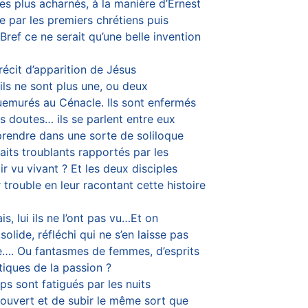
s plus acharnés, à la manière d’Ernest
ée par les premiers chrétiens puis
Bref ce ne serait qu’une belle invention
récit d’apparition de Jésus
 ils ne sont plus une, ou deux
uemurés au Cénacle. Ils sont enfermés
s doutes… ils se parlent entre eux
mprendre dans une sorte de soliloque
faits troublants rapportés par les
ir vu vivant ? Et les deux disciples
trouble en leur racontant cette histoire
s, lui ils ne l’ont pas vu…Et on
olide, réfléchi qui ne s’en laisse pas
lle…. Ou fantasmes de femmes, d’esprits
tiques de la passion ?
ps sont fatigués par les nuits
couvert et de subir le même sort que