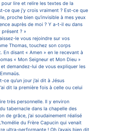
r lire et relire les textes de la
st-ce que j’y crois vraiment ? Est-ce que
le, proche bien qu’invisible à mes yeux
sence auprès de moi ? Y a-t-il eu dans
 présent ? »
ssez-le vous rejoindre sur vos
omme Thomas, touchez son corps
. En disant « Amen » en le recevant à
homas « Mon Seigneur et Mon Dieu »
eu et demandez-lui de vous expliquer les
 d’Emmaüs.
ce qu’un jour j’ai dit à Jésus
ai dit la première fois à celle ou celui
e très personnelle. Il y environ
 du tabernacle dans la chapelle des
n de grâce, j’ai soudainement réalisé
 L’homélie du Frère Capucin qui venait
e ultra-performante ! Oh j’avais bien dit