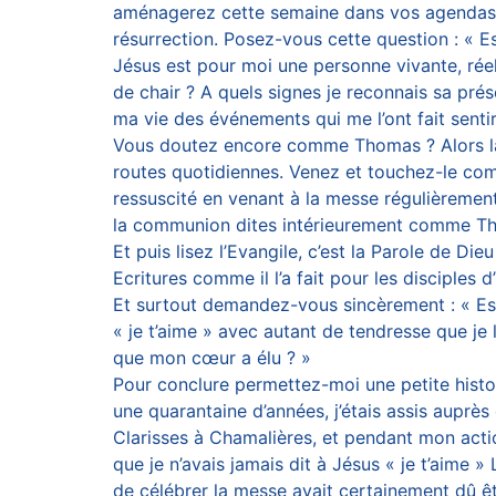
aménagerez cette semaine dans vos agendas pou
résurrection. Posez-vous cette question : « E
Jésus est pour moi une personne vivante, réel
de chair ? A quels signes je reconnais sa pré
ma vie des événements qui me l’ont fait sentir
Vous doutez encore comme Thomas ? Alors lai
routes quotidiennes. Venez et touchez-le c
ressuscité en venant à la messe régulièrement
la communion dites intérieurement comme T
Et puis lisez l’Evangile, c’est la Parole de Di
Ecritures comme il l’a fait pour les disciples
Et surtout demandez-vous sincèrement : « Est-
« je t’aime » avec autant de tendresse que je l’
que mon cœur a élu ? »
Pour conclure permettez-moi une petite histoir
une quarantaine d’années, j’étais assis auprès
Clarisses à Chamalières, et pendant mon actio
que je n’avais jamais dit à Jésus « je t’aime »
de célébrer la messe avait certainement dû êtr